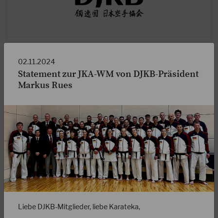
04.10.2023
Weitere wichtige Infos zur JKA-Membership
02.11.2024
Statement zur JKA-WM von DJKB-Präsident
Liebe DJKB-Karateka, die JKA-World Federation hat zum
Markus Rues
01.07.2022 ihre Statuten geändert. Laut diesen Statuten
muss jeder der eine direkte Leistung der…
WEITERLESEN
Liebe DJKB-Mitglieder, liebe Karateka,