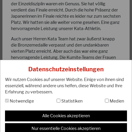
der Einzeldisziplin waren ein Genuss. Sie hat völlig
verdient das Finale erreicht. Durch die hohe Präsenz der
Japanerinnen im Finale reichte es leider nur zum sechsten
Platz. Wir hatten sie alle weiter vorne gesehen. Eine ganz
hervorragende Leistung unserer Kata-Athletin.
18.09.2023
Auch unser Herren Kata Team hat zwar äußerst knapp
Anpassung der DJKB-Mitgliedsbeiträge
die Bronzemedaille verpasst und den undankbaren
vierten Platz erreicht. Aber auch das war eine ganz
hervorragende Leistung. Die Kumite-Teams der Frauen
Liebe DJKB-Mitglieder, liebe Karateka, unser Präsidium
und Männer haben so stark und konsequent gekämpft
möchte euch darüber informieren, dass unser Verband ab
Datenschutzeinstellungen
wie lange nicht mehr. Beide Teams sind gegen Japan
dem kommenden Jahr 2024 eine Anpassung…
ausgeschieden, die Damen im Halbfinale die Männer im
Wir nutzen Cookies auf unserer Website. Einige von ihnen sind
WEITERLESEN
Viertelfinale. Auch die Veteranen sind mit vollem Einsatz
essenziell, während andere uns helfen, diese Website und Ihre
an den Start gegangen und Julians Sieg in seiner
Erfahrung zu verbessern.
Altersklasse war absolut verdient.
Notwendige
Statistiken
Medien
Viele äußere, nicht zu unterschätzende Einflüsse tragen
natürlich auch zum Erfolg bei. Anreise, Hotel, Essen,
Alle Cookies akzeptieren
Betreuung, ärztliche Versorgung, etc. Das DJKB-
Nationalteam hatte für die WM ein sehr gelungenes
Nur essentielle Cookies akzeptieren
rundum Paket.