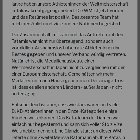
lange haben unsere AthletenInnen der Weltmeisterschaft
in Takasaki entgegengefiebert. Die WM ist jetzt vorbei
und das Resümee ist positiv. Das gesamte Team hat
mich persönlich und viele andere Nationen begeistert.
19.09.2023
Der Zusammenhalt im Team und das Auftreten auf den
Tatamis war nicht nur überzeugend, sondern auch
JKA-Membership
vorbildlich. Ausnahmslos haben alle AthletenInnen ihr
Bestes gegeben und unseren Verband würdig vertreten.
Liebe Mitglieder, wie ihr vielleicht bereits wisst, hat die
Natürlich ist die Medaillenausbeute einer
JKA/WF im Juli 2022 ihre Statuten geändert. Leider herrscht
Weltmeisterschaft in Japan nicht zu vergleichen mit der
im Augenblick große Verwirrung…
einer Europameisterschaft. Gerne hätten wir mehr
Medaillen mit nach Hause genommen. Der einzige Trost
WEITERLESEN
ist, dass es allen anderen Ländern - außer Japan - nicht
anders ging.
Entscheidend ist aber, dass wir stark waren und viele
DJKB-AthletenInnen in den Einzel-Kategorien einige
Runden weiterkamen. Das Kata-Team der Damen war
einfach nur begeisternd und kann sich voller Stolz Vize-
Weltmeister nennen. Eine Glanzleistung an dieser WM
lieferte ohne Zweifel Melissa Rathmann ab. Ihre Katas in