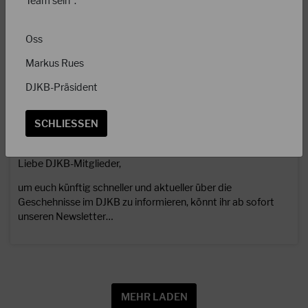
Team sein“.
Oss
Markus Rues
DJKB-Präsident
14.08.2023
SCHLIESSEN
Jetzt neu: Der Newsletter des DJKB
Liebe DJKB-Mitglieder,
um euch künftig schneller und aktueller über die
Geschehnisse im DJKB zu informieren, könnt ihr ab sofort
unseren Newsletter…
MEHR LADEN