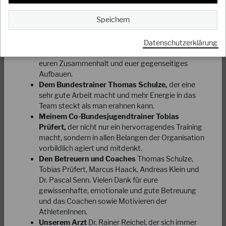
Deshalb möchte ich noch folgende Dankesworte
Speichern
aussprechen:
Zu allererst dem Team:
Danke für euer
Datenschutzerklärung
vorbildliches Auftreten und eure super Leistung,
euren Zusammenhalt und euer gegenseitiges
17.09.2023
Aufbauen.
Ergebnisse des Indo Pacific Cup
Dem Bundestrainer Thomas Schulze,
der eine
sehr gute Arbeit macht und mehr Energie in das
Team steckt als man erahnen kann.
Tolle Erfolge für die DJKB Nationalmannschaft beim ersten
Meinem Co-Bundesjugendtrainer Tobias
Indo Pacific Cup auf Mauritius. 12 Nationen aus fünf
Prüfert,
der nicht nur ein hervorragendes Training
Kontinenten sind mit insgesamt 550…
macht, sondern in allen Belangen der Organisation
WEITERLESEN
vorbildlich agiert und mitdenkt.
Den Betreuern und Coaches
Thomas Schulze,
Tobias Prüfert, Marcus Haack, Andreas Klein und
Dr. Pascal Senn. Vielen Dank für eure
gewissenhafte, emotionale und gute Betreuung
und das Coachen sowie Motivieren der
AthletenInnen.
Unserem Arzt
Dr. Rainer Reichel, der sich immer