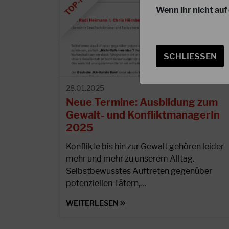
Wenn ihr nicht auf 
SCHLIESSEN
28.01.2025
Neue Termine: Ausbildung zum
Gewalt- und KonfliktmanagerIn
2025
Konflikte bis hin zur Gewalt gehören leider
mehr und mehr zu unserem Alltag.
Selbstbewusstes Auftreten gegenüber
potenziellen Tätern,…
WEITERLESEN