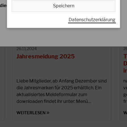
dieser Liste steht, ist eine Teilnahme nicht möglich!
Speichern
Datenschutzerklärung
26.11.2024
2
Jahresmeldung 2025
T
D
i
Liebe Mitglieder, ab Anfang Dezember sind
n
die Jahresmarken für 2025 erhältlich. Ein
v
aktualisiertes Meldeformular zum
g
downloaden findet ihr unter: Menü…
f
WEITERLESEN
W