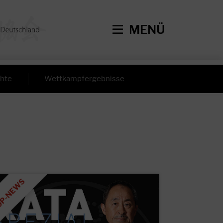
MENÜ
hte
Wettkampfergebnisse