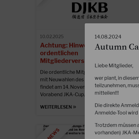
14.08.2024
10.02.2025
Achtung: Hinweis zur
Autumn Cam
ordentlichen
Mitgliederversammlung 2025
Liebe Mitglieder,
Die ordentliche Mitgliederversammlung
wer plant, in diese
mit Neuwahlen des Präsidiums des DJKB
teilzunehmen, muss 
findet am 14. November 2025 statt (am
mitteilen!!!
Vorabend JKA-Cup/German Open).
Die direkte Anmel
WEITERLESEN
Anmelde-Tool wird 
Trotzdem müssen al
vorhanden) JKA-Mem