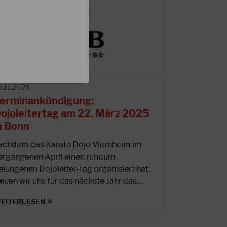
6.11.2024
erminankündigung:
ojoleitertag am 22. März 2025
n Bonn
achdem das Karate Dojo Viernheim im
ergangenen April einen rundum
elungenen Dojoleiter-Tag organisiert hat,
reuen wir uns für das nächste Jahr das…
EITERLESEN