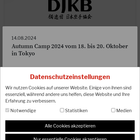
14.08.2024
14.12.2023
Autumn Camp 2024 vom 18. bis 20. Oktober
Wichtige Mitteilung zur Deutschen Meisterschaft
in Tokyo
Die Deutsche Meisterschaft 2024 wird aufgrund personeller
Veränderungen nicht wie geplant am 15.06.2024 in
Liebe Mitglieder,
Frankfurt …
Datenschutzeinstellungen
wer plant, in diesem Jahr am „
Autumn Camp 2024“ vom
WEITERLESEN
18. bis 20. Oktober in Tokyo
teilzunehmen, muss dies
Wir nutzen Cookies auf unserer Website. Einige von ihnen sind
der Geschäftsstelle (
info
@
djkb.com
)
bis zum 26.
essenziell, während andere uns helfen, diese Website und Ihre
September 24
mitteilen!!!
Erfahrung zu verbessern.
Notwendige
Statistiken
Medien
Die direkte Anmeldung am Lehrgang müssen die
Teilnehmer selbst vornehmen. Das entsprechende
Anmelde-Tool wird auf der Homepage der JKA Ende
Alle Cookies akzeptieren
August eingestellt werden.
Nur essentielle Cookies akzeptieren