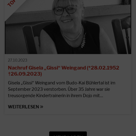
27.10.2023
Nachruf Gisela „Gissi“ Weingand (*28.02.1952
†26.09.2023)
Gisela „Gissi“ Weingand vom Budo-Kai Bühlertal ist im
September 2023 verstorben. Über 35 Jahre war sie
treusorgende Kindertrainerin in ihrem Dojo mit…
WEITERLESEN