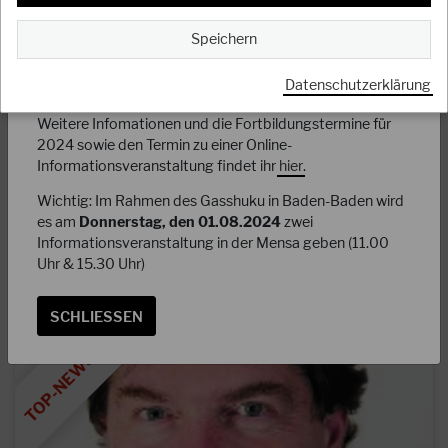
Der Deutsche JKA-Karate Bund bietet für alle Dojos einen
ganzheitlichen Weg in der Gewaltprävention zum Schutz
Speichern
unserer Kinder und Jugendlichen an. Es werden alle Dojos
und ihre Übungsleiter dazu eingeladen, sich diesem
Datenschutzerklärung
wichtigen Schritt anzuschließen.
Weitere Infomationen und die Fortbildungstermine für
17.09.2023
2024 sowie den Termin zu einer Online-
Ergebnisse des Indo Pacific Cup
Informationsveranstaltung findet ihr
hier
.
Wichtig: Im Rahmen des Gasshuku in Baden-Baden wird
Tolle Erfolge für die DJKB Nationalmannschaft beim ersten
es am
Donnerstag, den 01.08.2024
zwei
Indo Pacific Cup auf Mauritius. 12 Nationen aus fünf
Informationsveranstaltung in der Mensa geben (11.00
Kontinenten sind mit insgesamt 550…
Uhr & 15.30 Uhr)
WEITERLESEN
SCHLIESSEN