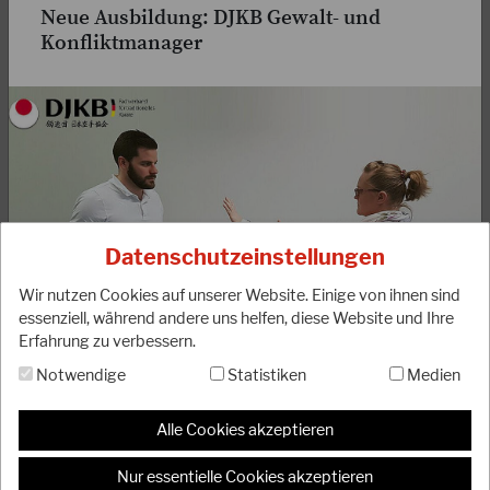
Neue Ausbildung: DJKB Gewalt- und
Konfliktmanager
18.09.2023
Anpassung der DJKB-Mitgliedsbeiträge
Liebe DJKB-Mitglieder, liebe Karateka, unser Präsidium
möchte euch darüber informieren, dass unser Verband ab
Datenschutzeinstellungen
dem kommenden Jahr 2024 eine Anpassung…
Wir nutzen Cookies auf unserer Website. Einige von ihnen sind
WEITERLESEN
essenziell, während andere uns helfen, diese Website und Ihre
Erfahrung zu verbessern.
Konflikte bis hin zur Gewalt gehören leider mehr und
Notwendige
Statistiken
Medien
mehr zu unserem Alltag. Selbstbewusstes Auftreten
gegenüber potenziellen Tätern, Bedrohungssituationen
Alle Cookies akzeptieren
begegnen zu können, einfach „Nicht-Opfer-werden!“. Wer
wünscht sich das nicht?
Nur essentielle Cookies akzeptieren