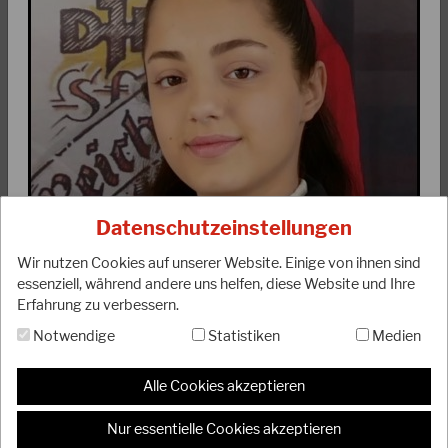
03.08.2023
DJKB-Bundesjugendlehrgang 2023 in Wetzlar
Die Sport- und Bildungsstätte der Sportjugend Hessen in
Wetzlar war wieder Austragungsort des jährlichen Highlights
Datenschutzeinstellungen
der DJKB-Jugend. Vom 23. - 28.…
Wir nutzen Cookies auf unserer Website. Einige von ihnen sind
WEITERLESEN
essenziell, während andere uns helfen, diese Website und Ihre
Erfahrung zu verbessern.
Notwendige
Statistiken
Medien
Alle Cookies akzeptieren
Nur essentielle Cookies akzeptieren