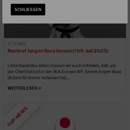
SCHLIESSEN
17.07.2023
Nachruf Jorgen Bura Sensei (†09. Juli 2023)
Liebe Karateka, leider müssen wir euch mitteilen, daß uns
der Chief Instructor der JKA-Europe WF, Sensei Jorgen Bura
(8.Dan) für immer verlassen hat.…
WEITERLESEN