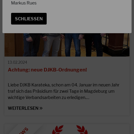
Markus Rues
SCHLIESSEN
13.02.2024
Achtung: neue DJKB-Ordnungen!
Liebe DJKB Karateka, schon am 04. Januar im neuen Jahr
traf sich das Präsidium für zwei Tage in Magdeburg um
wichtige Verbandsarbeiten zu erledigen.…
WEITERLESEN