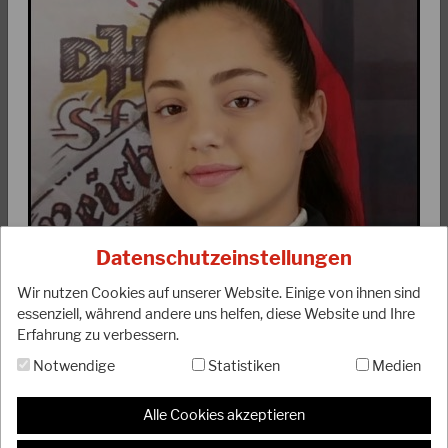
03.03.2024
JKA-Europameisterschaft 2024
Die diesjährige Europameisterschaft der JKA findet am
Datenschutzeinstellungen
06.04.2024 in Gent (Belgien) statt. Wir drücken unserer
Nationalmannschaft ganz fest die Daumen…
Wir nutzen Cookies auf unserer Website. Einige von ihnen sind
WEITERLESEN
essenziell, während andere uns helfen, diese Website und Ihre
Erfahrung zu verbessern.
Notwendige
Statistiken
Medien
Alle Cookies akzeptieren