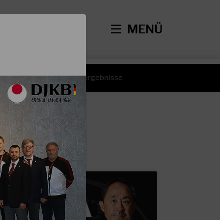
MENÜ
hte
Wettkampfergebnisse