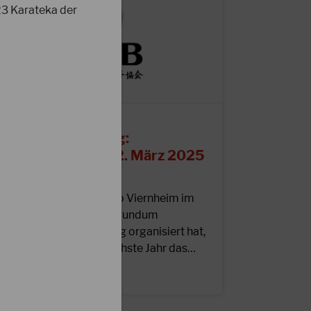
23 Karateka der
6.11.2024
erminankündigung:
ojoleitertag am 22. März 2025
n Bonn
achdem das Karate Dojo Viernheim im
ergangenen April einen rundum
elungenen Dojoleiter-Tag organisiert hat,
reuen wir uns für das nächste Jahr das…
EITERLESEN