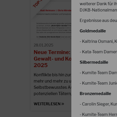
weiterer Dank für 
DJKB-Nationalmann
Ergebnisse aus deu
Goldmedaille
- Kaltrina Osmani, 
28.01.2025
Neue Termine: Ausbildung zum
- Kata-Team Damen 
Gewalt- und KonfliktmanagerIn
Silbermedaille
2025
- Kumite-Team Damen 
Konflikte bis hin zur Gewalt gehören leider
mehr und mehr zu unserem Alltag.
- Kumite-Team Junio
Selbstbewusstes Auftreten gegenüber
Bronzemedaille
potenziellen Tätern,…
- Carolin Sieger, 
WEITERLESEN
- Kumite-Team Herre