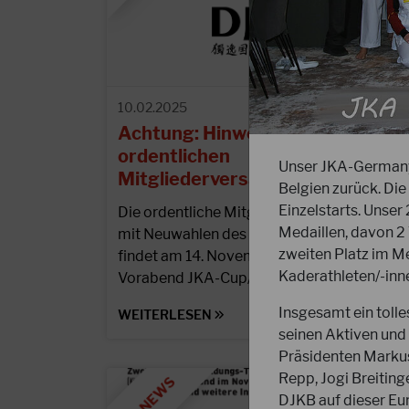
10.02.2025
Achtung: Hinweis zur
ordentlichen
Unser JKA-Germany-
Mitgliederversammlung 2025
Belgien zurück. Di
Einzelstarts. Unser
Die ordentliche Mitgliederversammlung
Medaillen, davon 2 
mit Neuwahlen des Präsidiums des DJKB
zweiten Platz im M
findet am 14. November 2025 statt (am
Kaderathleten/-innen
Vorabend JKA-Cup/German Open).
Insgesamt ein toll
WEITERLESEN
seinen Aktiven und
Präsidenten Markus
Repp, Jogi Breiting
DJKB auf dieser Eu