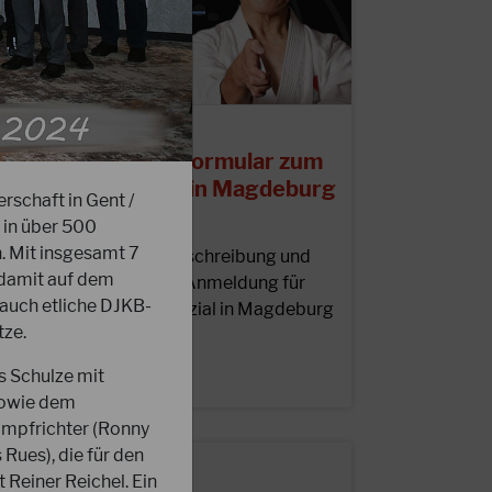
0.01.2025
chtung: Anmeldeformular zum
ata-Spezial 2025 in Magdeburg
schaft in Gent /
nline!
 in über 500
. Mit insgesamt 7
iebe Mitglieder, die Ausschreibung und
 damit auf dem
as Online-Formular zur Anmeldung für
auch etliche DJKB-
as diesjährige Kata-Spezial in Magdeburg
tze.
teht nun online auf der…
s Schulze mit
EITERLESEN
sowie dem
ampfrichter (Ronny
Rues), die für den
Reiner Reichel. Ein