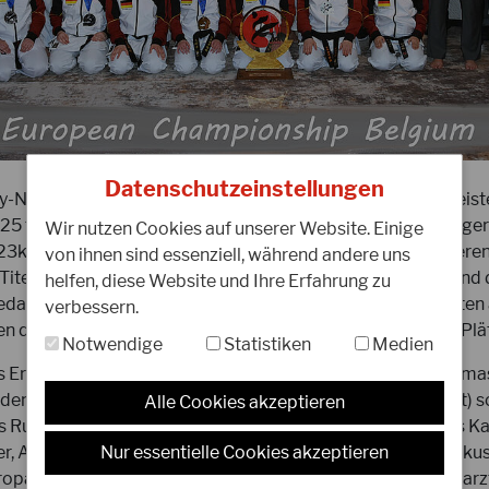
05.02.2025
3
Herzlichen Glückwunsch an
A
Klaus Bösche zum 50jährigen
K
Datenschutzeinstellungen
Nationalteam kehrte erfolgreich von der JKA-Europameister
Karate-Jubiläum!
o
e 25 teilnehmenden Nationen entsandten 450 Leistungsträger
Wir nutzen Cookies auf unserer Website. Einige
 23köpfiges DJKB-Team konnte sich hier sehr gut präsentieren
von ihnen sind essenziell, während andere uns
Am 5. Februar 2025 feiert Klaus Bösche ein
L
Titel, 2 Vizetitel und 3 Bronzemedaillen landete Deutschland
helfen, diese Website und Ihre Erfahrung zu
ganz besonderes Jubiläum: sein 50-
d
edaillenspiegel. Neben den Podiumsplatzierungen erreichten 
verbessern.
jähriges Karate-Engagement. Ein halbes
d
 die Poolfinals und sicherten sich hier sehr gute 4. und 5. Plä
Jahrhundert voller Training,…
s
Notwendige
Statistiken
Medien
es Ergebnis über das sich Teamchef und Bundestrainer Thoma
WEITERLESEN
W
 den zusätzlichen Coaches (Pascal Senn und Tobias Prüfert) 
Alle Cookies akzeptieren
 Rues freuen kann. Ein besonderer Dank geht an die sechs K
Nur essentielle Cookies akzeptieren
er, Andreas Leitner, Anika Lapp, Michael Reinhard und Markus 
ropameisterschaft im Einsatz waren, sowie dem Verbandsarzt 