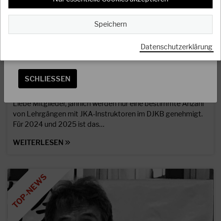
Nationalmannschaft ganz fest die Daumen und hoffen
auf eine großartige Unterstützung von den
Speichern
Zuschauerrängen.
Hier
könnt ihr Tickets buchen und findet alle weiteren
Datenschutzerklärung
Informationen zu JKA-EM 2024!
08.12.2023
Lehrgänge mit JKA-Instruktoren 2024 & 2025
SCHLIESSEN
Liebe Mitglieder, jährlich werden nur eine bestimmte Anzahl
von Lehrgängen mit JKA-Instruktoren im DJKB genehmigt.
Für 2024 und 2025 ist das…
WEITERLESEN