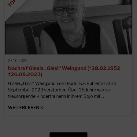
27.10.2023
Nachruf Gisela „Gissi“ Weingand (*28.02.1952
†26.09.2023)
Gisela „Gissi“ Weingand vom Budo-Kai Bühlertal ist im
September 2023 verstorben. Über 35 Jahre war sie
treusorgende Kindertrainerin in ihrem Dojo mit…
WEITERLESEN