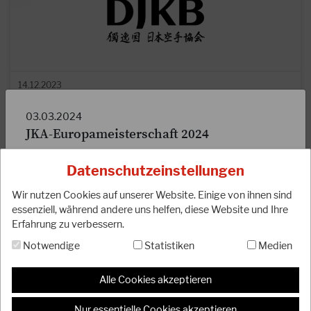
14.12.2023
Wichtige Mitteilung zur Deutschen Meisterschaft
03.03.2024
JKA-Europameisterschaft 2024
Die Deutsche Meisterschaft 2024 wird aufgrund personeller
Veränderungen nicht wie geplant am 15.06.2024 in
Frankfurt …
Datenschutzeinstellungen
WEITERLESEN
Wir nutzen Cookies auf unserer Website. Einige von ihnen sind
essenziell, während andere uns helfen, diese Website und Ihre
Erfahrung zu verbessern.
Notwendige
Statistiken
Medien
Alle Cookies akzeptieren
Die diesjährige Europameisterschaft der JKA findet am
06.04.2024 in Gent (Belgien) statt. Wir drücken unserer
Nur essentielle Cookies akzeptieren