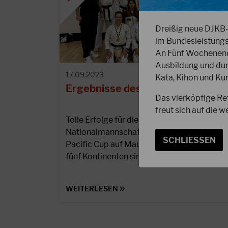
Dreißig neue DJKB-
im Bundesleistungs
An Fünf Wochenende
Ausbildung und dur
17.09.2023
Kata, Kihon und Kum
Ergebnisse des Indo Pacific Cup
Das vierköpfige Re
freut sich auf die
Tolle Erfolge für die DJKB
Nationalmannschaft beim ersten Indo
SCHLIESSEN
Pacific Cup auf Mauritius. 12 Nationen aus
fünf Kontinenten sind mit insgesamt 550…
WEITERLESEN