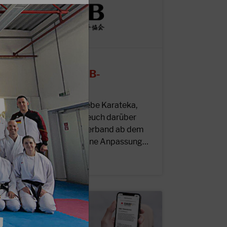
8.09.2023
npassung der DJKB-
itgliedsbeiträge
iebe DJKB-Mitglieder, liebe Karateka,
nser Präsidium möchte euch darüber
nformieren, dass unser Verband ab dem
ommenden Jahr 2024 eine Anpassung…
EITERLESEN