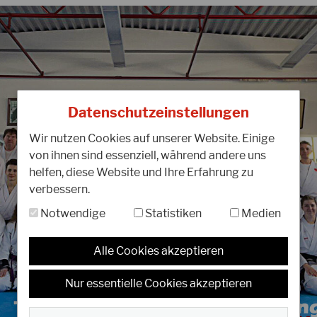
19.09.2023
1
JKA-Membership
A
Datenschutzeinstellungen
M
Wir nutzen Cookies auf unserer Website. Einige
Liebe Mitglieder, wie ihr vielleicht bereits
L
von ihnen sind essenziell, während andere uns
wisst, hat die JKA/WF im Juli 2022 ihre
u
helfen, diese Website und Ihre Erfahrung zu
Statuten geändert. Leider herrscht im
i
verbessern.
Augenblick große Verwirrung…
k
Notwendige
Statistiken
Medien
WEITERLESEN
W
Alle Cookies akzeptieren
Nur essentielle Cookies akzeptieren