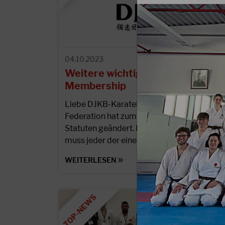
04.10.2023
Weitere wichtige Infos zur JKA-
Membership
Liebe DJKB-Karateka, die JKA-World
Federation hat zum 01.07.2022 ihre
Statuten geändert. Laut diesen Statuten
muss jeder der eine direkte Leistung der…
WEITERLESEN