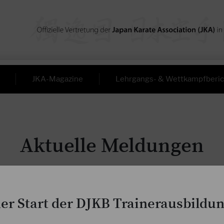
JKA-Magazine
Lehrgangs- & Wettkampfberic
Aktuelle Meldungen
her Start der DJKB Trainerausbildun