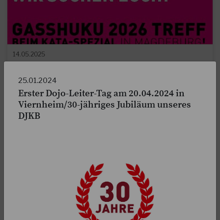
14.05.2025
Ausrichter für das Gasshuku 2026 gesucht!
25.01.2024
Ihr habt schon mal mit dem Gedanken gespielt, das
Erster Dojo-Leiter-Tag am 20.04.2024 in
Gasshuku auszurichten? Dann ist jetzt der richtige Moment,
Viernheim/30-jähriges Jubiläum unseres
mehr darüber zu erfahren!
DJKB
WEITERLESEN