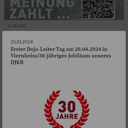
12.08.2025
Gasshuku 2027 auf Föhr? - eure Meinung zählt!
25.01.2024
Liebe Karateka, für das Jahr 2027 überlegt der Gasshuku
Erster Dojo-Leiter-Tag am 20.04.2024 in
e.V., das Gasshuku auf der wunderschönen Nordseeinsel
Viernheim/30-jähriges Jubiläum unseres
Föhr stattfinden zu lassen!
DJKB
WEITERLESEN