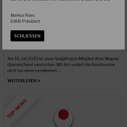
Markus Rues
DJKB-Präsident
SCHLIESSEN
18.07.2025
Nachruf Arno Wagner (*25.11.1957 †16.07.2025)
Am 16. Juli 2025 ist unser langjähriges Mitglied Arno Wagner
überraschend verstorben. Mit ihm verliert die Karateszene
nicht nur einen exzellenten…
WEITERLESEN