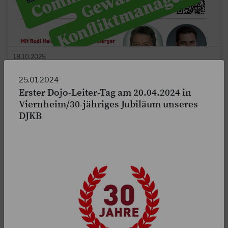
18.10.2025
NEU: Die WhatsApp-Community der DJKB
Gewalt- & Konfliktmanager!
25.01.2024
Erster Dojo-Leiter-Tag am 20.04.2024 in
Werde Teil eines starken Netzwerks für Sicherheit,
Viernheim/30-jähriges Jubiläum unseres
Prävention und Konfliktmanagement! In unserer neuen
DJKB
DJKB-Community bekommst du monatlich exklusive…
WEITERLESEN