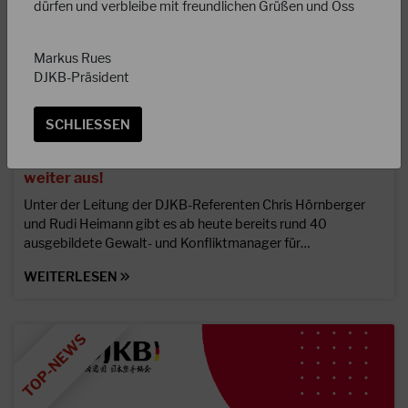
dürfen und verbleibe mit freundlichen Grüßen und Oss
Markus Rues
DJKB-Präsident
SCHLIESSEN
21.09.2025
Stark im Umgang mit Konflikten – DJKB bildet
weiter aus!
Unter der Leitung der DJKB-Referenten Chris Hörnberger
und Rudi Heimann gibt es ab heute bereits rund 40
ausgebildete Gewalt- und Konfliktmanager für…
WEITERLESEN