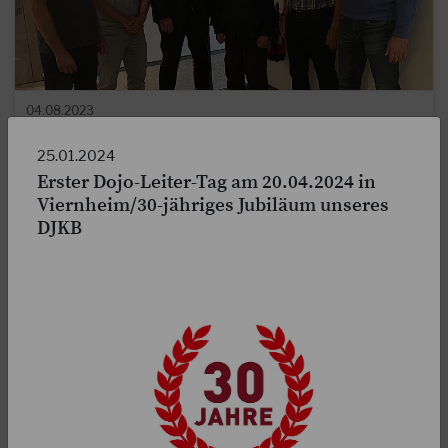
04.08.2023
Markus Rues ist neuer DJKB-Präsident!
25.01.2024
Erster Dojo-Leiter-Tag am 20.04.2024 in
Am vergangenen Mittwoch, den 02.08.2023 hat das
Viernheim/30-jähriges Jubiläum unseres
bestehende DJKB-Präsidium gemäß der DJKB-Satzung
DJKB
Markus Rues kommissarisch bis zur nächsten…
WEITERLESEN