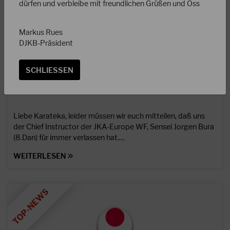
dürfen und verbleibe mit freundlichen Grüßen und Oss
Markus Rues
DJKB-Präsident
SCHLIESSEN
17.07.2023
Nachruf Jorgen Bura Sensei (†09. Juli 2023)
Liebe Karateka, leider müssen wir euch mitteilen, daß uns
der Chief Instructor der JKA-Europe WF, Sensei Jorgen Bura
(8.Dan) für immer verlassen hat.…
WEITERLESEN