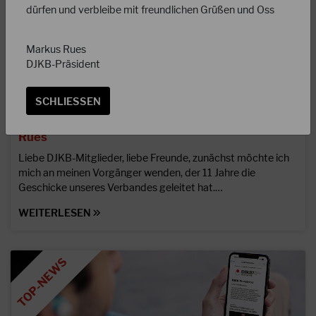
dürfen und verbleibe mit freundlichen Grüßen und Oss
Markus Rues
DJKB-Präsident
SCHLIESSEN
31.08.2023
Grußwort des neuen DJKB-Präsidenten Markus
Rues
Liebe DJKB-Mitglieder, liebe Freunde, zunächst möchte ich
mich an meinen Vorgänger wenden, der 11 Jahre die
Geschicke unseres Verbandes geleitet hat.…
WEITERLESEN