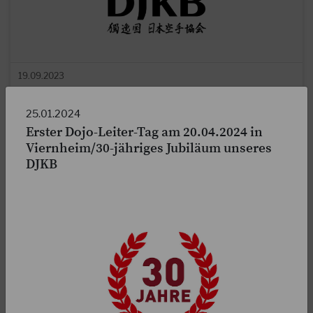
19.09.2023
JKA-Membership
25.01.2024
Liebe Mitglieder, wie ihr vielleicht bereits wisst, hat die
Erster Dojo-Leiter-Tag am 20.04.2024 in
JKA/WF im Juli 2022 ihre Statuten geändert. Leider herrscht
Viernheim/30-jähriges Jubiläum unseres
im Augenblick große Verwirrung…
DJKB
WEITERLESEN