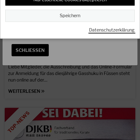
angenommen werden.
Speichern
Das Referenten Team
Datenschutzerklärung
07.04.2026
SCHLIESSEN
Achtung: Anmeldeformular zum Gasshuku 2026
in Füssen online!
Liebe Mitglieder, die Ausschreibung und das Online-Formular
zur Anmeldung für das diesjährige Gasshuku in Füssen steht
nun online auf der…
WEITERLESEN