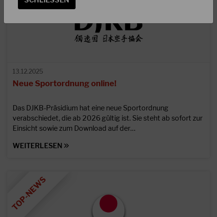
13.12.2025
Neue Sportordnung online!
Das DJKB-Präsidium hat eine neue Sportordnung
verabschiedet, die ab 2026 gültig ist. Sie steht ab sofort zur
Einsicht sowie zum Download auf der…
WEITERLESEN