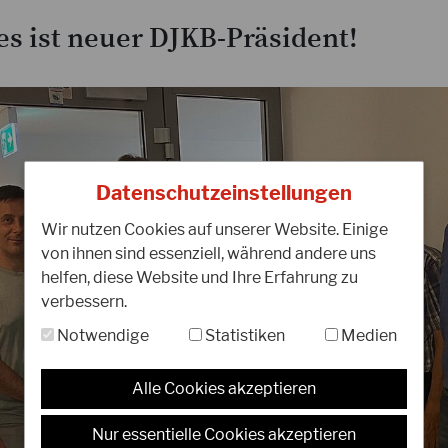
s ist neuer DJKB-Präsident!
19.09.2022
0
Herzlichen Glückwunsch zum
H
50jährigen Karatejubiläum von
C
Datenschutzeinstellungen
Ronny Repp!
Wir nutzen Cookies auf unserer Website. Einige
Lieber Ronny, ich möchte dir persönlich
D
von ihnen sind essenziell, während andere uns
und im Namen des DJKB sehr herzlich zu
b
helfen, diese Website und Ihre Erfahrung zu
deinem 50jährigen Karatejubiläum
z
verbessern.
gratulieren. Du warst in deiner…
T
Notwendige
Statistiken
Medien
WEITERLESEN
W
Alle Cookies akzeptieren
Nur essentielle Cookies akzeptieren