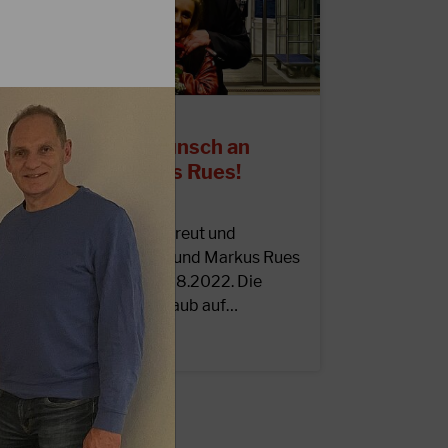
8.09.2022
erzlichen Glückwunsch an
hristin und Markus Rues!
as Präsidium ist sehr erfreut und
eglückwünscht Christin und Markus Rues
u ihrer Hochzeit am 28.08.2022. Die
rauung fand in ihrem Urlaub auf…
EITERLESEN