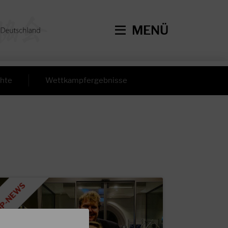
MENÜ
hte
Wettkampfergebnisse