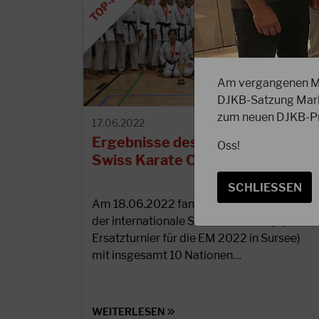
Am vergangenen Mi
DJKB-Satzung Mark
zum neuen DJKB-Pr
17.06.2022
Ergebnisse des International
Oss!
Swiss Karate Cup 2022
SCHLIESSEN
Am 18.06.2022 fand in Sursee (Schweiz)
der internationale Swiss Karate Cup (ein
Ersatzturnier für die EM 2022 in Sursee)
mit insgesamt 10 Nationen…
WEITERLESEN