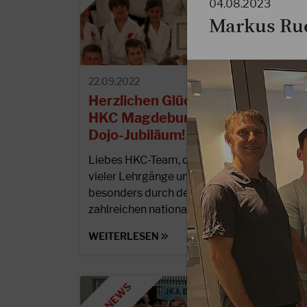
04.08.2023
Markus Rue
22.09.2022
Herzlichen Glückwunsch an den
HKC Magdeburg zum 25jährigen
Dojo-Jubiläum!
Liebes HKC-Team, durch die Ausrichtung
vieler Lehrgänge und Meisterschaften und
besonders durch den Gewinn der
zahlreichen nationalen und…
WEITERLESEN