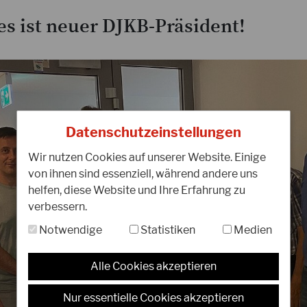
s ist neuer DJKB-Präsident!
0
02.05.2023
Ä
OMURA SENSEI wird 70 !!!!!!!
Datenschutzeinstellungen
Wir nutzen Cookies auf unserer Website. Einige
L
Am 01.05.2023 feierte Omura Sensei,
von ihnen sind essenziell, während andere uns
w
Chiefinstructor JKA Thailand, seinen
helfen, diese Website und Ihre Erfahrung zu
i
70.Geburtstag. Omura Sensei, JKA
verbessern.
F
Instructor, alljapanischer Champion und…
J
Notwendige
Statistiken
Medien
WEITERLESEN
W
Alle Cookies akzeptieren
Nur essentielle Cookies akzeptieren