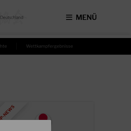
MENÜ
hte
Wettkampfergebnisse