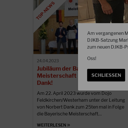
Am vergangenen Mi
DJKB-Satzung Mark
zum neuen DJKB-Pr
Oss!
24.04.2023
Jubiläum der Bayerischen
Meisterschaft unter Norbert
SCHLIESSEN
Dank!
Am 22. April 2023 wurde vom Dojo
Feldkirchen/Westerham unter der Leitung
von Norbert Dank zum 25ten mal in Folge
die Bayerische Meisterschaft…
WEITERLESEN