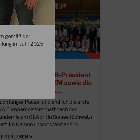
um gemäß der
mlung im Jahr 2025
5.04.2023
tatement von DJKB-Präsident
epp Kröll zur JKA EM sowie die
rgebnisse unseres…
ach langer Pause fand endlich die erste
KA Europameisterschaft nach der
andemie am 01.April in Sursee (Schweiz)
tatt. Im Namen unseres Verbandes…
EITERLESEN