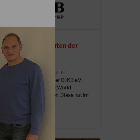
1.05.2023
nderung der Statuten der
JKA/WF
iebe DJKB-Mitglieder, wie ihr
ahrscheinlich wisst, ist der DJKB e.V.
nternational der JKA/WF (World
ederation) angeschlossen. Diese hat im
uli…
EITERLESEN