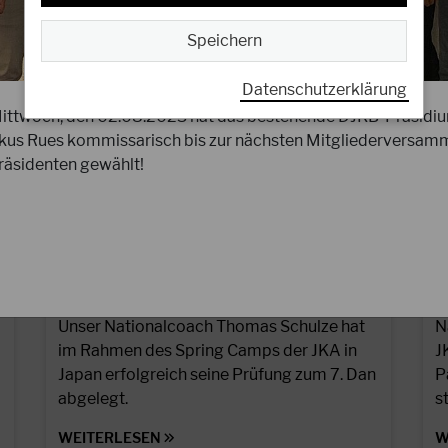
Speichern
Datenschutzerklärung
ttwoch, den 02.08.2023 hat das bestehende DJKB-Präsidi
us Rues kommissarisch bis zur nächsten Mitgliederversam
äsidenten gewählt!
23.04.2023
0
Herzlichen Glückwunsch an
S
Thomas Schulze Sensei!
S
E
Unser Nationalcoach Thomas Schulze hat
N
im Rahmen des Spring Camps der JKA in
J
Japan erfolgreich seine Prüfung zum 7. Dan
P
abgelegt.
s
WEITERLESEN
W