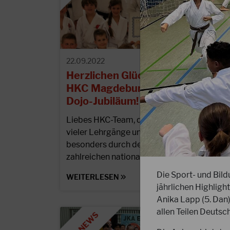
22.09.2022
Herzlichen Glückwunsch an den
HKC Magdeburg zum 25jährigen
Dojo-Jubiläum!
Liebes HKC-Team, durch die Ausrichtung
vieler Lehrgänge und Meisterschaften und
besonders durch den Gewinn der
zahlreichen nationalen und…
Die Sport- und Bil
WEITERLESEN
jährlichen Highligh
Anika Lapp (5. Dan
allen Teilen Deutsc