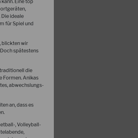
 kann. Eine top
portgeräten,
Die ideale
m für Spiel und
blickten wir
. Doch spätestens
raditionell die
te Formen. Anikas
ntes, abwechslungs-
ten an, dass es
en.
tball-, Volleyball-
stelabende,