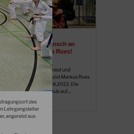
8.09.2022
erzlichen Glückwunsch an
hristin und Markus Rues!
as Präsidium ist sehr erfreut und
eglückwünscht Christin und Markus Rues
u ihrer Hochzeit am 28.08.2022. Die
rauung fand in ihrem Urlaub auf…
ustragungsort des
EITERLESEN
en Lehrgangsleiter
r, angereist aus