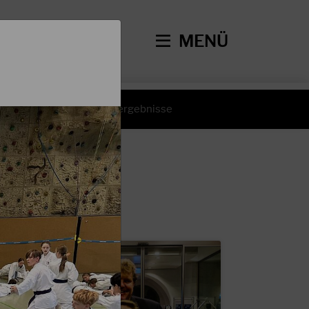
MENÜ
hte
Wettkampfergebnisse