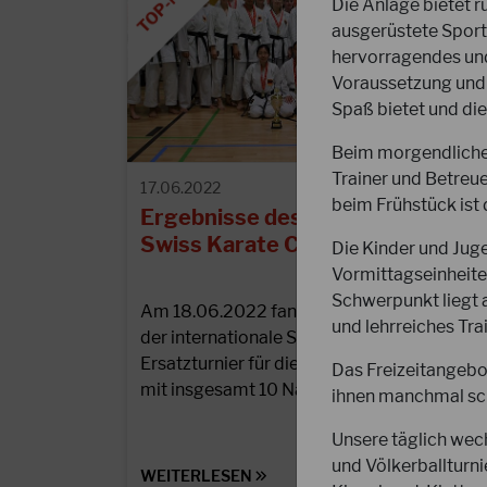
Die Anlage bietet 
ausgerüstete Sporth
hervorragendes un
Voraussetzung und 
Spaß bietet und die
Beim morgendlichen
Trainer und Betreu
17.06.2022
beim Frühstück ist
Ergebnisse des International
Swiss Karate Cup 2022
Die Kinder und Juge
Vormittagseinheite
Schwerpunkt liegt a
Am 18.06.2022 fand in Sursee (Schweiz)
und lehrreiches Tra
der internationale Swiss Karate Cup (ein
Ersatzturnier für die EM 2022 in Sursee)
Das Freizeitangebot
mit insgesamt 10 Nationen…
ihnen manchmal schw
Unsere täglich wech
und Völkerballturn
WEITERLESEN