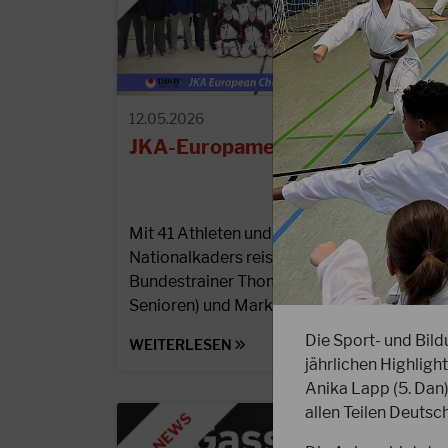
12.05.2026
JKA-Europameisterschaft 2026
Mit 41 Athleten und Athletinnen unseres
Nationalkaders reisten die beiden DJKB-
Bundestrainer Thomas Schulze (Junioren &
Senioren) und Markus Rues…
Die Sport- und Bil
WEITERLESEN
jährlichen Highligh
Anika Lapp (5. Dan
allen Teilen Deutsc