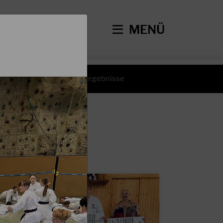
MENÜ
hte
Wettkampfergebnisse