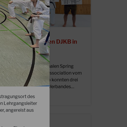
1.04.2026
roßer Erfolg für den DJKB in
apan!
nlässlich des internationalen Spring
amp der Japan Karate Association vom
6.-19. April 2026 in Tokio konnten drei
unktionsträger unseres Verbandes…
ustragungsort des
EITERLESEN
en Lehrgangsleiter
r, angereist aus