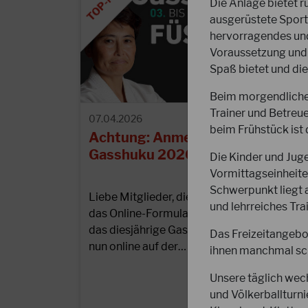
Die Anlage bietet 
ausgerüstete Sporth
hervorragendes un
Voraussetzung und 
Spaß bietet und die
Beim morgendlichen
Trainer und Betreu
07.04.2026
beim Frühstück ist
Achtung: Anmeldeformular zum
Gasshuku 2026 in Füssen online!
Die Kinder und Juge
Vormittagseinheite
Schwerpunkt liegt a
Liebe Mitglieder, die Ausschreibung und
und lehrreiches Tra
das Online-Formular zur Anmeldung für
das diesjährige Gasshuku in Füssen steht
Das Freizeitangebot
nun online auf der…
ihnen manchmal schw
Unsere täglich wech
und Völkerballturn