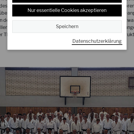
estrainer Thomas Schulze. Die knapp 100 DJKB Instruktoren 
Nur essentielle Cookies akzeptieren
 über beide Tage und am Sonntag fanden zusätzlich noch Dan
n des DJKB Präsidiums ein herzlichen Dank an DJKB Sportw
Speichern
len Kampfrichtern, den Ärzten und Beteiligten für die gelun
r Thomas Schulze für sein Training mit unseren DJKB Instruk
Datenschutzerklärung
04.10.2022
2
Herzlichen Glückwunsch an das
H
Karate Dojo Shikoku
D
Niederkrüchten e.V. zum…
z
r
Der DJKB gratuliert dem Karate Dojo
D
Shikoku Niederkrüchten e.V. ganz herzlich
W
zum 50-jährigen Dojojubiläum. Das Dojo
u
wurde 1971 von Willi Oligschläger…
U