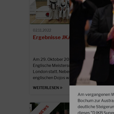
02.11.2022
Ergebnisse JKA England Open
Am 29. Oktober 2022 fand die offene
Englische Meisterschaft in Crawley bei
London statt. Neben zahlreichen
englischen Dojos waren auch Teams aus…
WEITERLESEN
Am vergangenen Wo
Bochum zur Austrag
deutliche Steigerun
dieses "DJKB Super