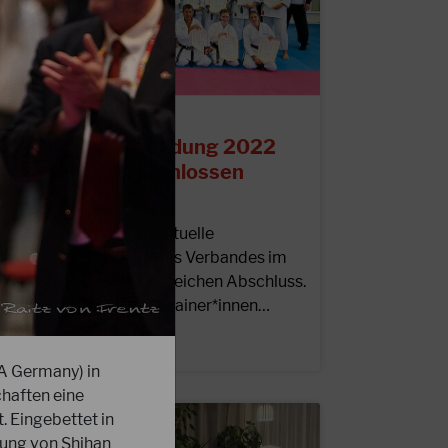
7.10.2022
JKB Trainerausbildung 2022
rfolgreich abgeschlossen
m 1.10.2022 fand die aktuelle
rainerausbildung unseres Verbandes im
LZ Bottrop ihren erfolgreichen Abschluss.
abei konnten 25 neue Trainer*innen…
EITERLESEN
A Germany) in
haften eine
. Eingebettet in
tung von Shihan