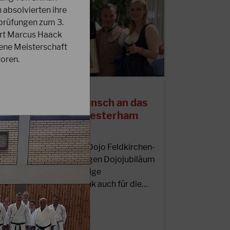
absolvierten ihre
prüfungen zum 3.
art Marcus Haack
gene Meisterschaft
toren.
8.09.2022
erzlichen Glückwunsch an das
ojo Feldkirchen-Westerham
um 40jährigen…
er DJKB gratuliert dem Dojo Feldkirchen-
esterham zum 40-jährigen Dojojubiläum
nd dankt für die langjährige
nterstützung. Vielen Dank auch für die…