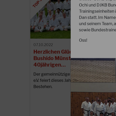
Ochi und DJKB Bund
Trainingseinheiten
Dan statt. Im Name
und seinem Team, al
sowie Bundestraine
Oss!
07.10.2022
Herzlichen Glückwunsch an das
Bushido Münster e.V. zum
40jährigen…
Der gemeinnützige Verein Bushido Münste
e.V. feiert dieses Jahr sein 40jähriges
Bestehen.