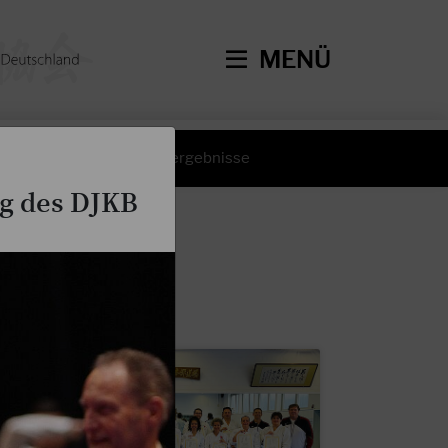
MENÜ
hte
Wettkampfergebnisse
ng des DJKB