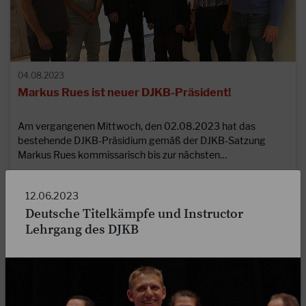
04.08.2023
Markus Rues ist neuer DJKB-Präsident!
Am vergangenen Mittwoch, den 02.08.2023 hat das
bestehende DJKB-Präsidium gemäß der DJKB-Satzung
Markus Rues kommissarisch bis zur nächsten…
WEITERLESEN
12.06.2023
Deutsche Titelkämpfe und Instructor
Lehrgang des DJKB