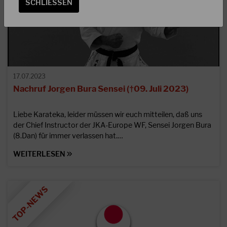
SCHLIESSEN
17.07.2023
Nachruf Jorgen Bura Sensei (†09. Juli 2023)
Liebe Karateka, leider müssen wir euch mitteilen, daß uns
der Chief Instructor der JKA-Europe WF, Sensei Jorgen Bura
(8.Dan) für immer verlassen hat.…
WEITERLESEN