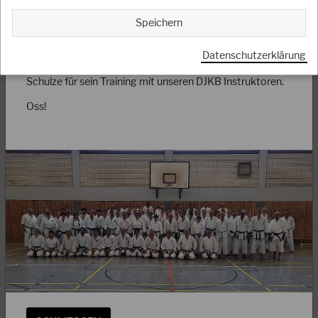
fanden zusätzlich noch Danprüfungen zum 3. Dan statt.
Im Namen des DJKB Präsidiums ein herzlichen Dank an
Speichern
DJKB Sportwart Marcus Haack und seinem Team, allen
Kampfrichtern, den Ärzten und Beteiligten für die
Datenschutzerklärung
gelungene Meisterschaft sowie Bundestrainer Thomas
Schulze für sein Training mit unseren DJKB Instruktoren.
27.07.2023
Oss!
Herzlichen Glückwunsch an das Karate Zentrum
Pforzheim zum 50jährigen…
Am vergangenen Samstag, den 22.07.2023 feierte das
Karate-Zentrum Pforzheim ein bemerkenswertes Ereignis –
sein 50-jähriges Bestehen! Seit einem…
WEITERLESEN