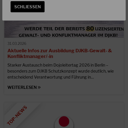
SCHLIESSEN
31.03.2026
Aktuelle Infos zur Ausbildung DJKB-Gewalt- &
Konfliktmanager/-in
Starker Austausch beim Dojoleitertag 2026 in Berlin –
besonders zum DJKB Schutzkonzept wurde deutlich, wie
entscheidend Verantwortung und Führung in…
WEITERLESEN