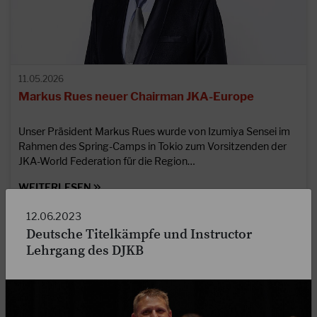
11.05.2026
Markus Rues neuer Chairman JKA-Europe
Unser Präsident Markus Rues wurde von Izumiya Sensei im
Rahmen des Spring-Camps in Tokio zum Vorsitzenden der
JKA-World Federation für die Region…
WEITERLESEN
12.06.2023
Deutsche Titelkämpfe und Instructor
Lehrgang des DJKB