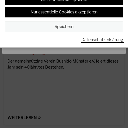
OSS
Nur essentielle Cookies akzeptieren
Das Präsidium
Speichern
Datenschutzerklärung
07.10.2022
SCHLIESSEN
Herzlichen Glückwunsch an das Bushido Münster
e.V. zum 40jährigen…
Der gemeinnützige Verein Bushido Münster e.V. feiert dieses
Jahr sein 40jähriges Bestehen.
WEITERLESEN