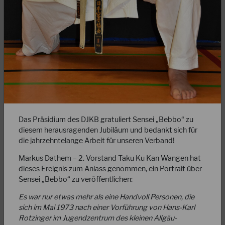
18.10.2025
NEU: Die WhatsApp-Community der DJKB
Gewalt- & Konfliktmanager!
Werde Teil eines starken Netzwerks für Sicherheit,
Prävention und Konfliktmanagement! In unserer neuen
DJKB-Community bekommst du monatlich exklusive…
Das Präsidium des DJKB gratuliert Sensei „Bebbo“ zu
diesem herausragenden Jubiläum und bedankt sich für
WEITERLESEN
die jahrzehntelange Arbeit für unseren Verband!
Markus Dathem – 2. Vorstand Taku Ku Kan Wangen hat
dieses Ereignis zum Anlass genommen, ein Portrait über
Sensei „Bebbo“ zu veröffentlichen:
Es war nur etwas mehr als eine Handvoll Personen, die
sich im Mai 1973 nach einer Vorführung von Hans-Karl
Rotzinger im Jugendzentrum des kleinen Allgäu-