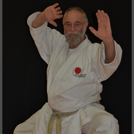
31.10.2025
DJKB-Trainerausbildung 2026
Der DJKB führt 2026 wieder seine Trainerausbildung durch.
Die Ausbildung startet am 28. Februar 2026 im
BLZ/Bottrop und geht über fünf Wochenenden mit…
WEITERLESEN