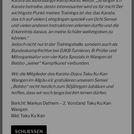
Karate als lebenslange Kampfkunst weiter: „Je länger ich
Karate betreibe, desto interessanter wird es für mich! Der
wichtigste Punkt meines Trainings ist der, das Karate,
das ich auf vielen Lehrgängen speziell von Ochi Sensei
und vielen anderen Instruktoren erlernen durfte und die
Erkenntnis daraus, an meine Schüler weitergeben zu
können.“
Jedoch nicht nur in der Trainingshalle, sondern auch als
14.09.2025
Bundeskampfrichter bei DJKB-Turnieren, B-Prüfer und
Sichtung für das Bundesjugendkader 2026
Mitorganisator von vier Kata Spezials in Wangen ist
Bebbo „seiner“ Kampfkunst verbunden.
Am 22. November 2025 findet in Bottrop in der Dieter-
Wir, die Mitglieder des Karate-Dojos Taku Ku Kan
Renz-Halle ein Sichtungstraining für Athleten statt, die
Wangen im Allgäu e.V. gratulieren unserem Sensei
Interesse haben sowie Einsatz, Willen…
„Bebbo“ recht herzlich zum 50jährigen Jubiläum und
hoffen, dass wir noch lange bei ihm lernen dürfen.
WEITERLESEN
Bericht: Markus Dathem – 2. Vorstand Taku Ku Kan
Wangen
Bild: Taku Ku Kan
MEHR LADEN
SCHLIESSEN