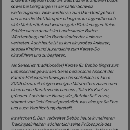
andere im eigenen Dojo, als Gasttrainer in anderen Dojos
sowie bei Lehrgängen in der nahen Schweiz
weiterzugeben. Viele wurden so zum Dan-Grad geführt
und auch die Wettkämpfer erlangten im Jugendbereich
viele Meistertitel und weitere gute Platzierungen. Seine
Schüler waren damals im Landeskader Baden-
Württemberg und im Bundeskader der Junioren
vertreten. Auch heute ist es ihm ein großes Anliegen,
21.09.2025
speziell Kinder und Jugendliche zum Karate-Do
Stark im Umgang mit Konflikten – DJKB bildet
hinzuführen und zu begleiten.
weiter aus!
Als Sensei ist (traditionelles) Karate für Bebbo längst zum
Unter der Leitung der DJKB-Referenten Chris Hörnberger
Lebensinhalt geworden. Seine persönliche Ansicht der
und Rudi Heimann gibt es ab heute bereits rund 40
Karate-Philosophie bewogen ihn schließlich im Jahre
ausgebildete Gewalt- und Konfliktmanager für…
2005 dazu, mit einigen wenigen Mitstreitern zusammen
WEITERLESEN
einen neuen Karateverein namens „Taku Ku Kan“ zu
gründen. Auch dieser Name, wie „Butoku Kai“ zuvor,
stammt von Ochi Sensei persönlich, was eine große Ehre
und auch Verpflichtung darstellt.
Inzwischen 6. Dan, verbreitet Bebbo heute in mehreren
Trainingseinheiten wöchentlich seine Philosophie des