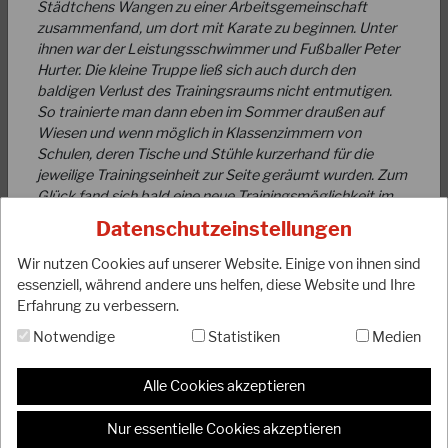
Städtchens Wangen zu einer Arbeitsgemeinschaft
zusammenfand, um dort mit Karate zu beginnen. Unter
ihnen war der Leistungsschwimmer und Fußballer Peter
Hurter. Die kleine Truppe ließ sich auch durch den
baldigen Verlust des Trainingsraums nicht entmutigen.
So trainierte man dann eben im Sommer draußen auf
09.10.2025
Wiesen und wenn möglich in Klassenzimmern von
WICHTIGE MITTEILUNG!!!
Schulen, deren Tische und Stühle kurzerhand für die
jeweilige Trainingseinheit zur Seite geräumt wurden. Zum
Glück fand sich bald eine neue Trainingsmöglichkeit im
Liebe Mitglieder, bitte achtet darauf, dass die Banken
Untergeschoss eines Kindergartens, in welchem auch
mittlerweile einen Abgleich der IBAN mit dem angegebenen
Datenschutzeinstellungen
heute noch mehrere Trainingseinheiten pro Woche
Kontoinhaber durchführen. Bei…
stattfinden. In diesen Anfangszeiten leitete das Training
Wir nutzen Cookies auf unserer Website. Einige von ihnen sind
WEITERLESEN
zunächst Paul Breimeier und später einfach jener mit der
essenziell, während andere uns helfen, diese Website und Ihre
meisten „Erfahrung“ bzw. der neues „Karate-Wissen“ aus
Erfahrung zu verbessern.
Büchern und Filmen seinen Mitstreitern zeigen konnte.
Notwendige
Statistiken
Medien
So wurde Kihon dann auch häufig mit Gewichten an den
Händen und Eisenschuhen an den Füßen ausgeführt,
denn schließlich sollten Tsukis und Geris auch stark
Alle Cookies akzeptieren
werden!!! Durch den Besuch von Lehrgängen mit Hans-
Karl Rotzinger, Humbert Walz, Xaver Eldracher und
Nur essentielle Cookies akzeptieren