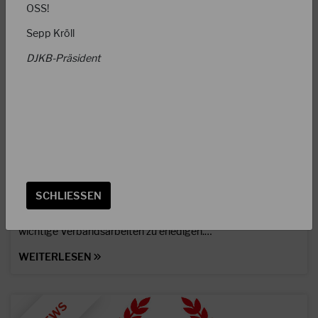
OSS!
Sepp Kröll
DJKB-Präsident
13.02.2024
Achtung: neue DJKB-Ordnungen!
SCHLIESSEN
Liebe DJKB Karateka, schon am 04. Januar im neuen Jahr
traf sich das Präsidium für zwei Tage in Magdeburg um
wichtige Verbandsarbeiten zu erledigen.…
WEITERLESEN