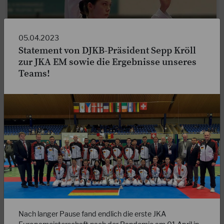
05.04.2023
Statement von DJKB-Präsident Sepp Kröll
27.03.2024
zur JKA EM sowie die Ergebnisse unseres
DJKB-Magazin 01/2024 online!
Teams!
Liebe Mitglieder, die erste Ausgabe des DJKB-Magazins in
diesem Jahr ist jetzt online und kann hier heruntergeladen
werden.
WEITERLESEN
Nach langer Pause fand endlich die erste JKA