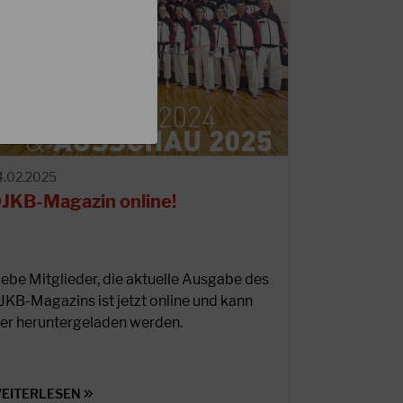
4.02.2025
JKB-Magazin online!
iebe Mitglieder, die aktuelle Ausgabe des
JKB-Magazins ist jetzt online und kann
ier heruntergeladen werden.
EITERLESEN