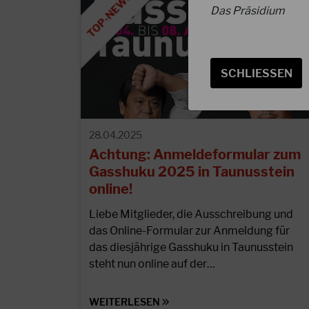
Das Präsidium
SCHLIESSEN
28.04.2025
Achtung: Anmeldeformular zum
Gasshuku 2025 in Taunusstein
online!
Liebe Mitglieder, die Ausschreibung und
das Online-Formular zur Anmeldung für
das diesjährige Gasshuku in Taunusstein
steht nun online auf der…
WEITERLESEN