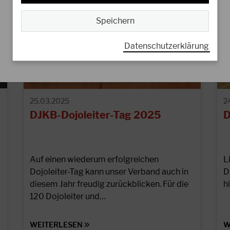
Speichern
Datenschutzerklärung
25.03.2025
2
DJKB-Dojoleiter-Tag 2025
D
Auf einen wiederum erfolgreichen
L
Dojoleiter-Tag kann unser Verband auch in
D
diesem Jahr freudig zurückblicken. Für die
h
120 Dojoleiter und…
WEITERLESEN
W