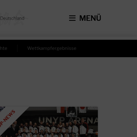
MENÜ
hte
Wettkampfergebnisse