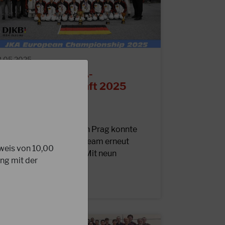
3.05.2025
rgebnisse der JKA-
uropameisterschaft 2025
ei den diesjährigen JKA-
uropameisterschaften in Prag konnte
nser 27köpfiges DJKB-Team erneut
sweis von 10,00
rfolgreich abschließen. Mit neun
ng mit der
edaillen und dem…
EITERLESEN