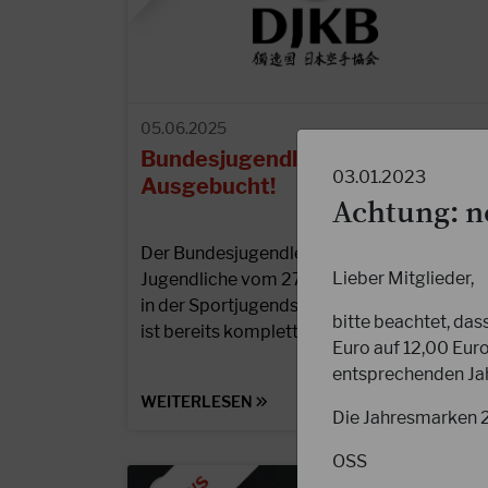
05.06.2025
Bundesjugendlehrgang 2025 –
03.01.2023
Ausgebucht!
Achtung: n
Der Bundesjugendlehrgang für Kinder und
Lieber Mitglieder,
Jugendliche vom 27. Juli bis 1. August 2025
in der Sportjugendstätte Hessen in Wetzlar
bitte beachtet, das
ist bereits komplett…
Euro auf 12,00 Eur
entsprechenden Ja
WEITERLESEN
Die Jahresmarken 20
OSS