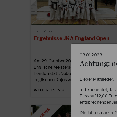
02.11.2022
Ergebnisse JKA England Open
03.01.2023
Am 29. Oktober 2022 fand die offene
Achtung: n
Englische Meisterschaft in Crawley bei
London statt. Neben zahlreichen
Lieber Mitglieder,
englischen Dojos waren auch Teams aus…
bitte beachtet, das
WEITERLESEN
Euro auf 12,00 Eur
entsprechenden Ja
Die Jahresmarken 20