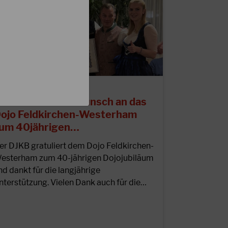
8.09.2022
erzlichen Glückwunsch an das
ojo Feldkirchen-Westerham
um 40jährigen…
er DJKB gratuliert dem Dojo Feldkirchen-
esterham zum 40-jährigen Dojojubiläum
nd dankt für die langjährige
nterstützung. Vielen Dank auch für die…