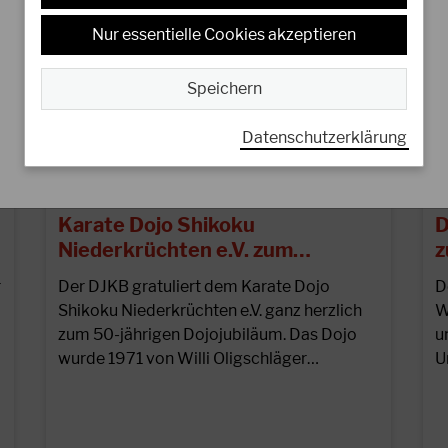
Nur essentielle Cookies akzeptieren
Speichern
Datenschutzerklärung
04.10.2022
2
Herzlichen Glückwunsch an das
H
Karate Dojo Shikoku
D
Niederkrüchten e.V. zum…
z
r
Der DJKB gratuliert dem Karate Dojo
D
Shikoku Niederkrüchten e.V. ganz herzlich
W
zum 50-jährigen Dojojubiläum. Das Dojo
u
wurde 1971 von Willi Oligschläger…
U