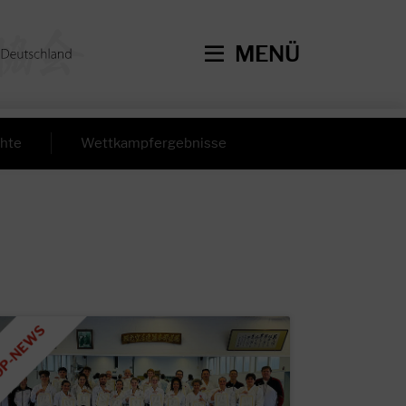
MENÜ
hte
Wettkampfergebnisse