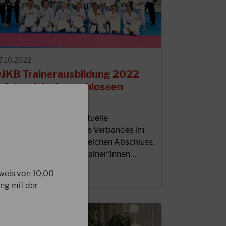
7.10.2022
JKB Trainerausbildung 2022
rfolgreich abgeschlossen
m 1.10.2022 fand die aktuelle
rainerausbildung unseres Verbandes im
LZ Bottrop ihren erfolgreichen Abschluss.
abei konnten 25 neue Trainer*innen…
sweis von 10,00
EITERLESEN
ng mit der