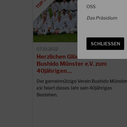
OSS
Das Präsidium
SCHLIESSEN
07.10.2022
Herzlichen Glückwunsch an das
Bushido Münster e.V. zum
40jährigen…
Der gemeinnützige Verein Bushido Münste
e.V. feiert dieses Jahr sein 40jähriges
Bestehen.