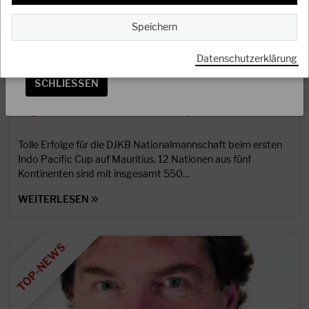
OSS
Speichern
Das Präsidium
Datenschutzerklärung
SCHLIESSEN
17.09.2023
Ergebnisse des Indo Pacific Cup
Tolle Erfolge für die DJKB Nationalmannschaft beim ersten
Indo Pacific Cup auf Mauritius. 12 Nationen aus fünf
Kontinenten sind mit insgesamt 550…
WEITERLESEN