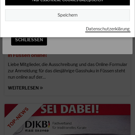
OSS
Speichern
Das Präsidium
Datenschutzerklärung
SCHLIESSEN
07.04.2026
Achtung: Anmeldeformular zum Gasshuku 2026
in Füssen online!
Liebe Mitglieder, die Ausschreibung und das Online-Formular
zur Anmeldung für das diesjährige Gasshuku in Füssen steht
nun online auf der…
WEITERLESEN