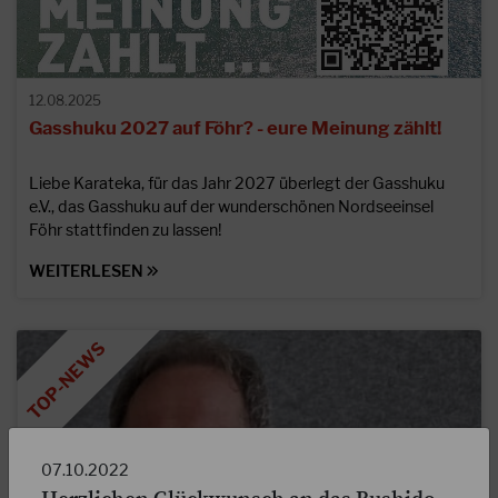
12.08.2025
Gasshuku 2027 auf Föhr? - eure Meinung zählt!
Liebe Karateka, für das Jahr 2027 überlegt der Gasshuku
e.V., das Gasshuku auf der wunderschönen Nordseeinsel
Föhr stattfinden zu lassen!
WEITERLESEN
07.10.2022