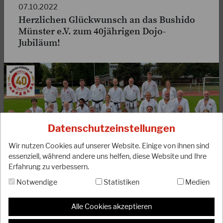
07.10.2022
Herzlichen Glückwunsch an das Bushido
Münster e.V. zum 40jährigen Dojo-
Jubiläum!
03.03.2024
JKA-Europameisterschaft 2024
Die diesjährige Europameisterschaft der JKA findet am
Datenschutzeinstellungen
06.04.2024 in Gent (Belgien) statt. Wir drücken unserer
Nationalmannschaft ganz fest die Daumen…
Wir nutzen Cookies auf unserer Website. Einige von ihnen sind
WEITERLESEN
essenziell, während andere uns helfen, diese Website und Ihre
Erfahrung zu verbessern.
Der gemeinnützige Verein Bushido Münster e.V. feiert
dieses Jahr sein 40jähriges Bestehen. Dem Vorsitzenden
Notwendige
Statistiken
Medien
und Cheftrainer Klaus Maretzke, 6. Dan ist es gemeinsam
mit seinem starken und kompetenten Trainerteam in den
Alle Cookies akzeptieren
vier Jahrzehnten hervorragend gelungen, ALT und JUNG
für die japanische Kampfkunst Karate langfristig zu